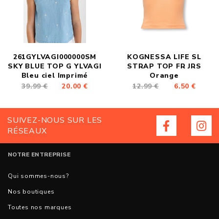
261GYLVAGI000000SM
KOGNESSA LIFE SL
SKY BLUE TOP G YLVAGI
STRAP TOP FR JRS
Bleu ciel Imprimé
Orange
39.99 €
20.00 €
12.99 €
6.50 €
SUIVEZ-NOUS SUR LES
RÉSEAUX
NOTRE ENTREPRISE
Qui sommes-nous?
Nos boutiques
Toutes nos marques