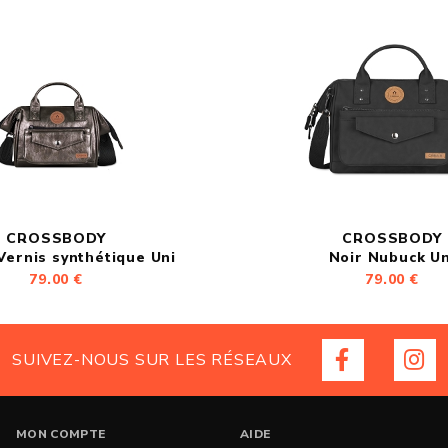
CROSSBODY
CROSSBODY
Vernis synthétique Uni
Noir Nubuck Un
79.00 €
79.00 €
SUIVEZ-NOUS SUR LES RÉSEAUX
MON COMPTE
AIDE