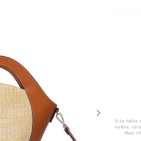
Next
Si la taill
visible, cel
Mais n'